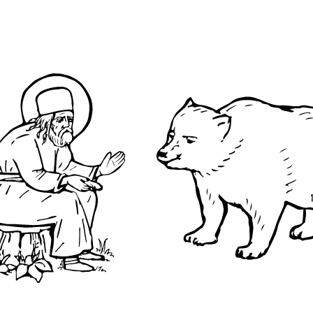
О преподобном
Достопримечательнос