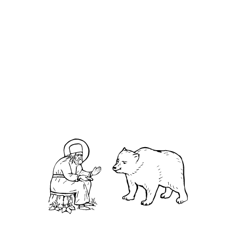
Кириа́к отшельник
О кластере
О нас
АНО «УК «Саровско-Дивеевский кластер»:
Нижегородская обл., г.Нижний Новгород,
территория Кремль, к.14.
О преподобном
Житие