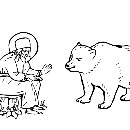
О преподобном
Достопримечательнос