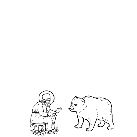
Иу́да Господень Левве́й Фадде́й
О кластере
О нас
АНО «УК «Саровско-Дивеевский кластер»:
Нижегородская обл., г.Нижний Новгород,
территория Кремль, к.14.
О преподобном