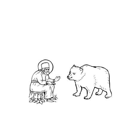
О нас
АНО «УК «Саровско-Дивеевский кластер»:
Нижегородская обл., г.Нижний Новгород,
территория Кремль, к.14.
О преподобном
Житие
Чудеса
Святая Канавка
Камень
Ближняя пустынька