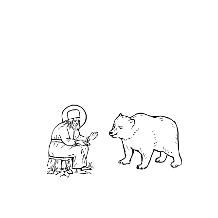
О кластере
О нас
АНО «УК «Саровско-Дивеевский кластер»:
Нижегородская обл., г.Нижний Новгород,
территория Кремль, к.14.
О преподобном
Житие
Чудеса
Святая Канавка
Камень