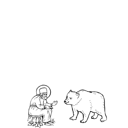
Ио́сиф Волоколамский
О кластере
О нас
АНО «УК «Саровско-Дивеевский кластер»:
Нижегородская обл., г.Нижний Новгород,
территория Кремль, к.14.
О преподобном