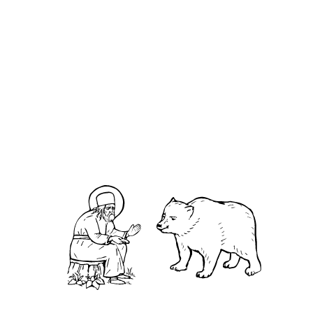
Ио́сиф Ио́сиф Гаврилов
О кластере
О нас
АНО «УК «Саровско-Дивеевский кластер»:
Нижегородская обл., г.Нижний Новгород,
территория Кремль, к.14.
О преподобном
Житие