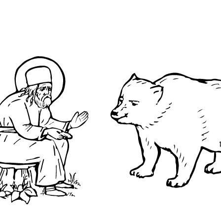
стве Игна́тий
О преподобном
Достопримечательнос