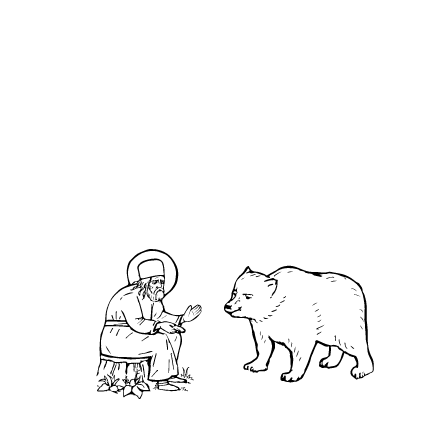
О кластере
О нас
АНО «УК «Саровско-Дивеевский кластер»:
Нижегородская обл., г.Нижний Новгород,
территория Кремль, к.14.
О преподобном
Житие
Чудеса