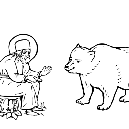
О преподобном
Достопримечательнос