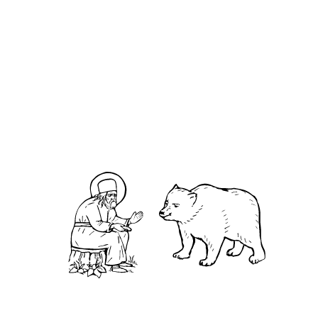
О кластере
О нас
АНО «УК «Саровско-Дивеевский кластер»:
Нижегородская обл., г.Нижний Новгород,
территория Кремль, к.14.
О преподобном
Житие
Чудеса
Святая Канавка