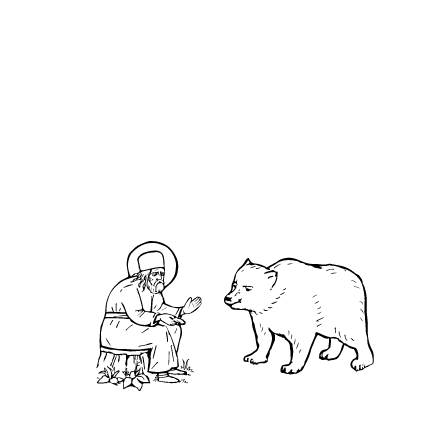
О кластере
О нас
АНО «УК «Саровско-Дивеевский кластер»:
Нижегородская обл., г.Нижний Новгород,
территория Кремль, к.14.
О преподобном
Житие
Чудеса
Святая Канавка