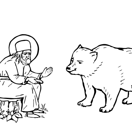
О преподобном
Достопримечательнос