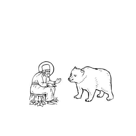
О нас
АНО «УК «Саровско-Дивеевский кластер»:
Нижегородская обл., г.Нижний Новгород,
территория Кремль, к.14.
О преподобном
Житие
Чудеса
Святая Канавка
Камень
Ближняя пустынька