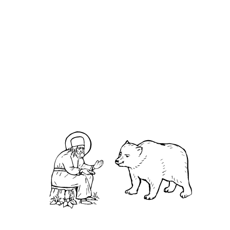
Игна́тий Бирюков
О кластере
О нас
АНО «УК «Саровско-Дивеевский кластер»:
Нижегородская обл., г.Нижний Новгород,
территория Кремль, к.14.
О преподобном
Житие
Чудеса