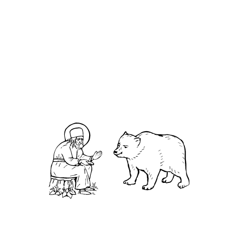
О кластере
О нас
АНО «УК «Саровско-Дивеевский кластер»:
Нижегородская обл., г.Нижний Новгород,
территория Кремль, к.14.
О преподобном
Житие
Чудеса
Святая Канавка