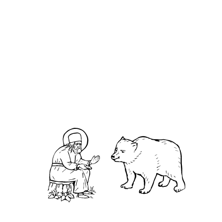
Хри́стос Садовник
О кластере
О нас
АНО «УК «Саровско-Дивеевский кластер»:
Нижегородская обл., г.Нижний Новгород,
территория Кремль, к.14.
О преподобном
Житие
Чудеса