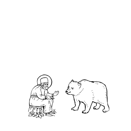
Харито́н Простой
О кластере
О нас
АНО «УК «Саровско-Дивеевский кластер»:
Нижегородская обл., г.Нижний Новгород,
территория Кремль, к.14.
О преподобном
Житие
Чудеса