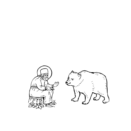
О кластере
О нас
АНО «УК «Саровско-Дивеевский кластер»:
Нижегородская обл., г.Нижний Новгород,
территория Кремль, к.14.
О преподобном
Житие
Чудеса
Святая Канавка
Камень