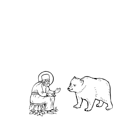
О кластере
О нас
АНО «УК «Саровско-Дивеевский кластер»:
Нижегородская обл., г.Нижний Новгород,
территория Кремль, к.14.
О преподобном
Житие
Чудеса
Святая Канавка