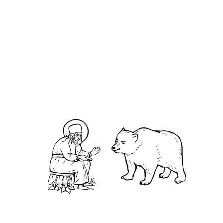
О кластере
О нас
АНО «УК «Саровско-Дивеевский кластер»:
Нижегородская обл., г.Нижний Новгород,
территория Кремль, к.14.
О преподобном
Житие
Чудеса
Святая Канавка