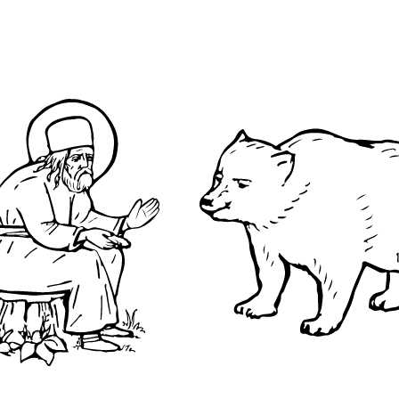
О преподобном
Достопримечательнос