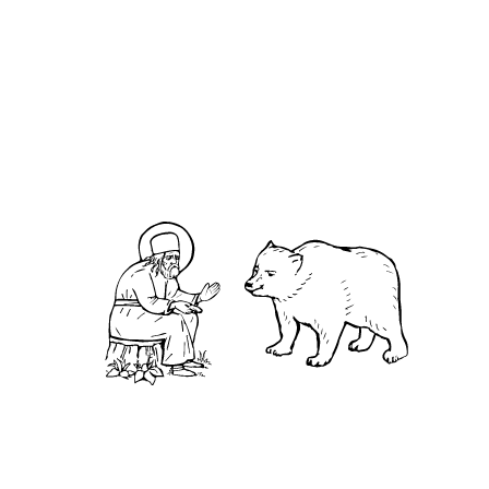
О кластере
О нас
АНО «УК «Саровско-Дивеевский кластер»:
Нижегородская обл., г.Нижний Новгород,
территория Кремль, к.14.
О преподобном
Житие
Чудеса
Святая Канавка
Камень
Ближняя пустынька