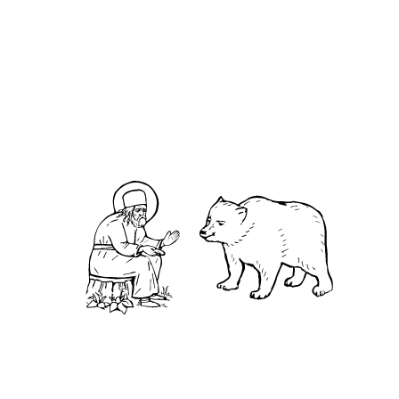
О кластере
О нас
АНО «УК «Саровско-Дивеевский кластер»:
Нижегородская обл., г.Нижний Новгород,
территория Кремль, к.14.
О преподобном
Житие
Чудеса
Святая Канавка
Камень
Ближняя пустынька