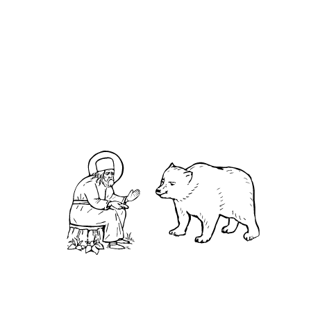
О кластере
О нас
АНО «УК «Саровско-Дивеевский кластер»:
Нижегородская обл., г.Нижний Новгород,
территория Кремль, к.14.
О преподобном
Житие
Чудеса
Святая Канавка
Камень