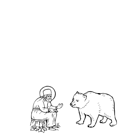
Гаиа́ния Армянская
О кластере
О нас
АНО «УК «Саровско-Дивеевский кластер»:
Нижегородская обл., г.Нижний Новгород,
территория Кремль, к.14.
О преподобном
Житие