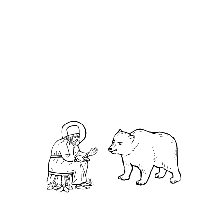
О кластере
О нас
АНО «УК «Саровско-Дивеевский кластер»:
Нижегородская обл., г.Нижний Новгород,
территория Кремль, к.14.
О преподобном
Житие
Чудеса