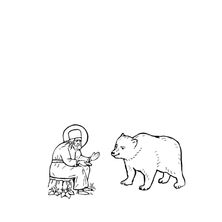
О кластере
О нас
АНО «УК «Саровско-Дивеевский кластер»:
Нижегородская обл., г.Нижний Новгород,
территория Кремль, к.14.
О преподобном
Житие
Чудеса