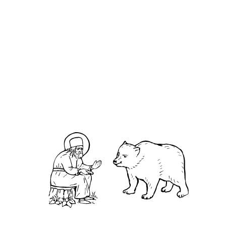
Феофила́кт Никомидийский
О кластере
О нас
АНО «УК «Саровско-Дивеевский кластер»:
Нижегородская обл., г.Нижний Новгород,
территория Кремль, к.14.
О преподобном
Житие
Чудеса