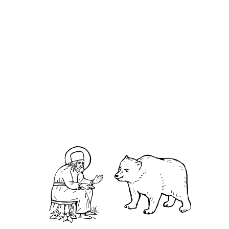
Феофа́н Соликамский Ильминский
О кластере
О нас
АНО «УК «Саровско-Дивеевский кластер»:
Нижегородская обл., г.Нижний Новгород,
территория Кремль, к.14.
О преподобном