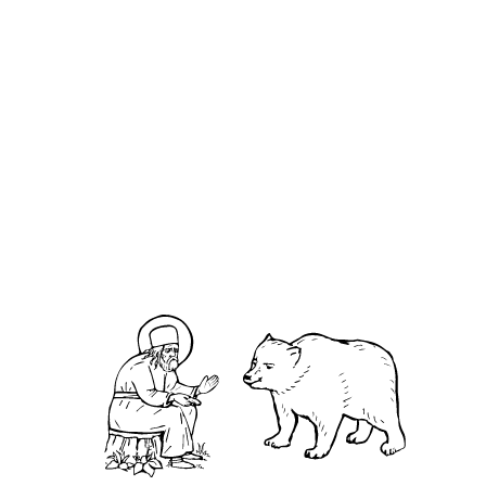
Феодо́сий епископ Ганицкий
О кластере
О нас
АНО «УК «Саровско-Дивеевский кластер»:
Нижегородская обл., г.Нижний Новгород,
территория Кремль, к.14.
О преподобном