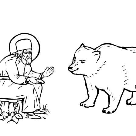
О преподобном
Достопримечательнос