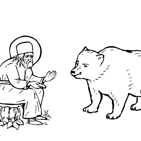
О преподобном
Достопримечательнос