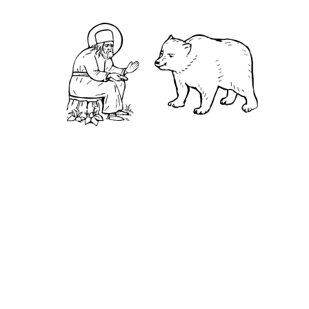
Евге́ний Мавританский
О кластере
О нас
АНО «УК «Саровско-Дивеевский кластер»:
Нижегородская обл., г.Нижний Новгород,
территория Кремль, к.14.
О преподобном
Житие
Чудеса