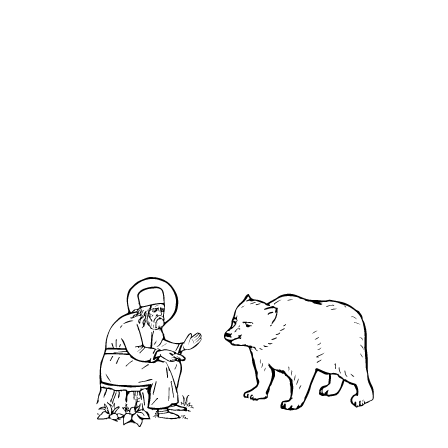
Евфроси́ния до крещения княжна Предисла́ва
О кластере
О нас
АНО «УК «Саровско-Дивеевский кластер»:
Нижегородская обл., г.Нижний Новгород,
территория Кремль, к.14.
О преподобном
Житие