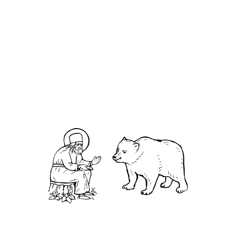
Евфи́мий Суздальский
О кластере
О нас
АНО «УК «Саровско-Дивеевский кластер»:
Нижегородская обл., г.Нижний Новгород,
территория Кремль, к.14.
О преподобном
Житие
Чудеса