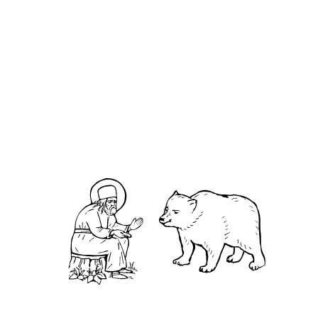
О кластере
О нас
АНО «УК «Саровско-Дивеевский кластер»:
Нижегородская обл., г.Нижний Новгород,
территория Кремль, к.14.
О преподобном
Житие
Чудеса