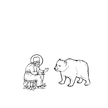
О кластере
О нас
АНО «УК «Саровско-Дивеевский кластер»:
Нижегородская обл., г.Нижний Новгород,
территория Кремль, к.14.
О преподобном
Житие
Чудеса
Святая Канавка
Камень