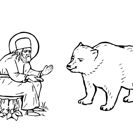
О преподобном
Достопримечательнос