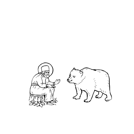
О кластере
О нас
АНО «УК «Саровско-Дивеевский кластер»:
Нижегородская обл., г.Нижний Новгород,
территория Кремль, к.14.
О преподобном
Житие
Чудеса
Святая Канавка
Камень
Ближняя пустынька