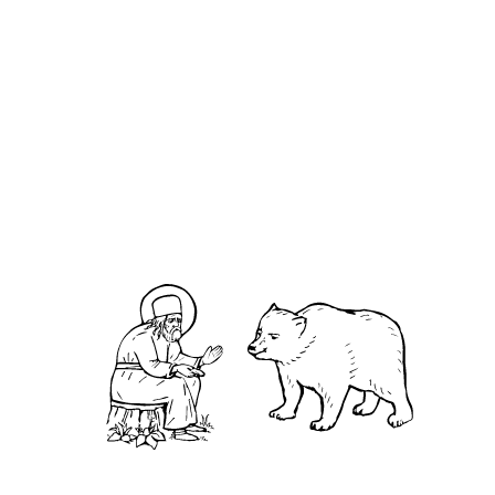
Арка́дий Боровский
О кластере
О нас
АНО «УК «Саровско-Дивеевский кластер»:
Нижегородская обл., г.Нижний Новгород,
территория Кремль, к.14.
О преподобном
Житие
Чудеса