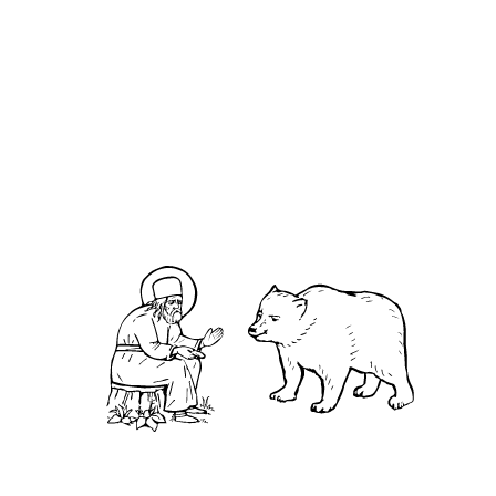
О кластере
О нас
АНО «УК «Саровско-Дивеевский кластер»:
Нижегородская обл., г.Нижний Новгород,
территория Кремль, к.14.
О преподобном
Житие
Чудеса
Святая Канавка