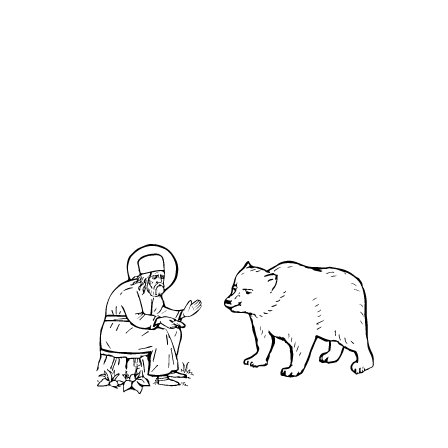
О кластере
О нас
АНО «УК «Саровско-Дивеевский кластер»:
Нижегородская обл., г.Нижний Новгород,
территория Кремль, к.14.
О преподобном
Житие
Чудеса
Святая Канавка