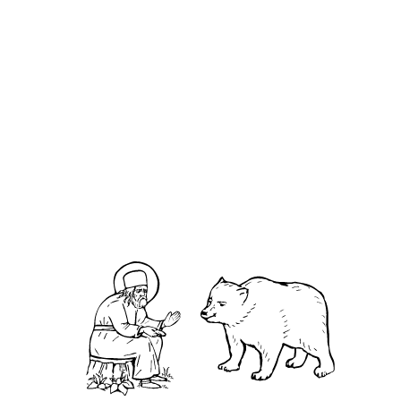
Анто́ний Черноезерский
О кластере
О нас
АНО «УК «Саровско-Дивеевский кластер»:
Нижегородская обл., г.Нижний Новгород,
территория Кремль, к.14.
О преподобном