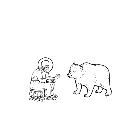
О нас
АНО «УК «Саровско-Дивеевский кластер»:
Нижегородская обл., г.Нижний Новгород,
территория Кремль, к.14.
О преподобном
Житие
Чудеса
Святая Канавка
Камень
Ближняя пустынька
Дальняя пустынька