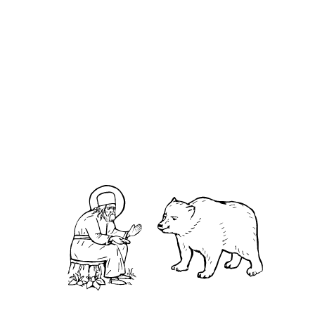
Анна Адрианопольская
О кластере
О нас
АНО «УК «Саровско-Дивеевский кластер»:
Нижегородская обл., г.Нижний Новгород,
территория Кремль, к.14.
О преподобном
Житие
Чудеса