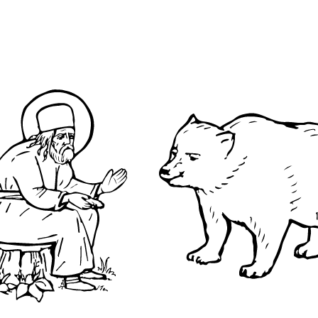
О преподобном
Достопримечательнос