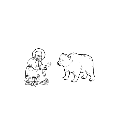
О нас
АНО «УК «Саровско-Дивеевский кластер»:
Нижегородская обл., г.Нижний Новгород,
территория Кремль, к.14.
О преподобном
Житие
Чудеса
Святая Канавка
Камень
Ближняя пустынька
Дальняя пустынька