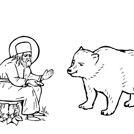
О преподобном
Достопримечательнос